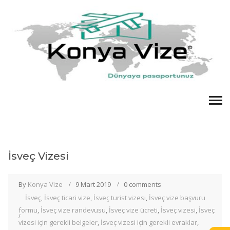
İsveç Vizesi
By
Konya Vize
9 Mart 2019
0 comments
İsveç
,
İsveç ticari vize
,
İsveç turist vizesi
,
İsveç vize başvuru
formu
,
İsveç vize randevusu
,
İsveç vize ücreti
,
İsveç vizesi
,
İsveç
vizesi için gerekli belgeler
,
İsveç vizesi için gerekli evraklar
,