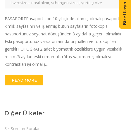
İsveç vizesi nasıl alınır
,
schengen vizesi
,
yurtdışı vize
Bize Ulaşın
PASAPORTPasaport son 10 yıl içinde alınmış olmalı pasaportun
kimlik sayfasının ve işlenmiş bütün sayfaların fotokopisi
pasaportunuz seyahat dönüşünden 3 ay daha geçerli olmalıdır.
Eski pasaportunuz varsa onlarında orjinalleri ve fotokopileri
gerekli FOTOĞRAF2 adet biyometrik özelliklere uygun vesikalık
resim (6 aydan eski olmamalı, rötuş yapılmamış olmalı ve
kontrastları iyi olmalı)....
READ MORE
Diğer Ülkeler
Sık Sorulan Sorular