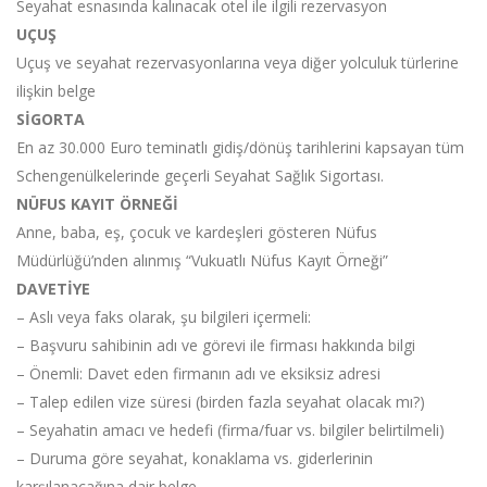
Seyahat esnasında kalınacak otel ile ilgili rezervasyon
UÇUŞ
Uçuş ve seyahat rezervasyonlarına veya diğer yolculuk türlerine
ilişkin belge
SİGORTA
En az 30.000 Euro teminatlı gidiş/dönüş tarihlerini kapsayan tüm
Schengenülkelerinde geçerli Seyahat Sağlık Sigortası.
NÜFUS KAYIT ÖRNEĞİ
Anne, baba, eş, çocuk ve kardeşleri gösteren Nüfus
Müdürlüğü’nden alınmış “Vukuatlı Nüfus Kayıt Örneği”
DAVETİYE
– Aslı veya faks olarak, şu bilgileri içermeli:
– Başvuru sahibinin adı ve görevi ile firması hakkında bilgi
– Önemli: Davet eden firmanın adı ve eksiksiz adresi
– Talep edilen vize süresi (birden fazla seyahat olacak mı?)
– Seyahatin amacı ve hedefi (firma/fuar vs. bilgiler belirtilmeli)
– Duruma göre seyahat, konaklama vs. giderlerinin
karşılanacağına dair belge