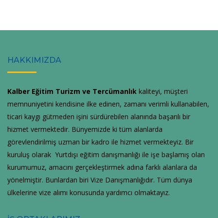
HAKKIMIZDA
Kalber Eğitim Turizm ve Tercümanlık
kaliteyi, müşteri
memnuniyetini kendisine ilke edinen, zamanı verimli kullanabilen,
ticari kaygı gütmeden işini sürdürebilen alanında başarılı bir
hizmet vermektedir. Bünyemizde ki tüm alanlarda
görevlendirilmiş uzman bir kadro ile hizmet vermekteyiz. Bir
kuruluş olarak Yurtdışı eğitim danışmanlığı ile işe başlamış olan
kurumumuz, amacını gerçekleştirmek adına farklı alanlara da
yönelmiştir. Bunlardan biri Vize Danışmanlığıdır. Tüm dünya
ülkelerine vize alımı konusunda yardımcı olmaktayız.