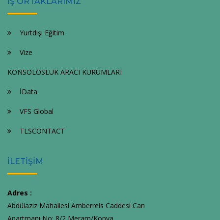
İŞ ORTAKLARIMIZ
Yurtdışı Eğitim
Vize
KONSOLOSLUK ARACI KURUMLARI
İData
VFS Global
TLSCONTACT
İLETİŞİM
Adres :
Abdülaziz Mahallesi Amberreis Caddesi Can
Apartmanı No: 8/2 Meram/Konya