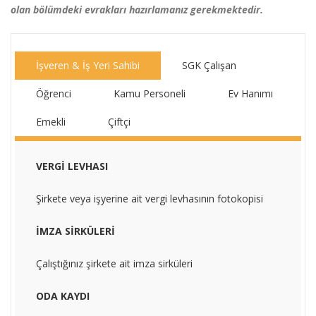
olan bölümdeki evrakları hazırlamanız gerekmektedir.
İşveren & İş Yeri Sahibi
SGK Çalışan
Öğrenci
Kamu Personeli
Ev Hanımı
Emekli
Çiftçi
VERGİ LEVHASI
Şirkete veya işyerine ait vergi levhasının fotokopisi
İMZA SİRKÜLERİ
Çalıştığınız şirkete ait imza sirküleri
ODA KAYDI