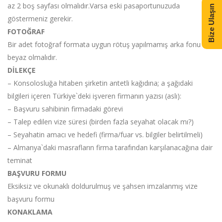
az 2 boş sayfası olmalıdır.Varsa eski pasaportunuzuda
Bize Ulaşın
göstermeniz gerekir.
FOTOĞRAF
Bir adet fotoğraf formata uygun rötuş yapılmamış arka fonu
beyaz olmalıdır.
DİLEKÇE
– Konsolosluğa hitaben şirketin antetli kağıdına; a şağıdaki
bilgileri içeren Türkiye`deki işveren firmanın yazısı (aslı):
– Başvuru sahibinin firmadaki görevi
– Talep edilen vize süresi (birden fazla seyahat olacak mı?)
– Seyahatin amacı ve hedefi (firma/fuar vs. bilgiler belirtilmeli)
– Almanya`daki masrafların firma tarafından karşılanacağına dair
teminat
BAŞVURU FORMU
Eksiksiz ve okunaklı doldurulmuş ve şahsen imzalanmış vize
başvuru formu
KONAKLAMA