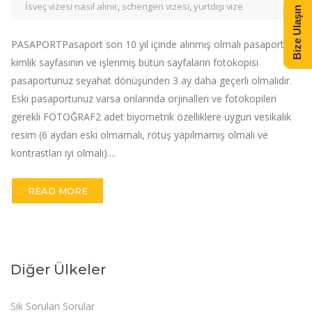
İsveç vizesi nasıl alınır
,
schengen vizesi
,
yurtdışı vize
Bize Ulaşın
PASAPORTPasaport son 10 yıl içinde alınmış olmalı pasaportun
kimlik sayfasının ve işlenmiş bütün sayfaların fotokopisi
pasaportunuz seyahat dönüşünden 3 ay daha geçerli olmalıdır.
Eski pasaportunuz varsa onlarında orjinalleri ve fotokopileri
gerekli FOTOĞRAF2 adet biyometrik özelliklere uygun vesikalık
resim (6 aydan eski olmamalı, rötuş yapılmamış olmalı ve
kontrastları iyi olmalı)....
READ MORE
Diğer Ülkeler
Sık Sorulan Sorular