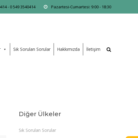
0414 - 0 549 3540414
Pazartesi-Cumartesi: 9:00 - 18:30
r
Sık Sorulan Sorular
Hakkımızda
İletişim
Diğer Ülkeler
Sık Sorulan Sorular