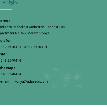
İLETİŞİM
dres :
bdülaziz Mahallesi Amberreis Caddesi Can
partmanı No: 8/2 Meram/Konya
elefon:
 332 3540413 - 0 332 3540414
SM :
 549 3540414
hatsapp :
 549 3540414
-mail :
konya@atlasedu.com