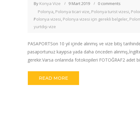
By
Konya Vize
9 Mart 2019
0 comments
Polonya
,
Polonya ticari vize
,
Polonya turist vizesi
,
Polo
Polonya vizesi
,
Polonya vizesi için gerekli belgeler
,
Polon
yurtdışı vize
PASAPORTSon 10 yıl içinde alınmış ve vize bitiş tarihin
pasaportunuz kayıpsa yada daha önceden alınmış,İngilt
gerekir.Varsa onlarında fotokopileri FOTOĞRAF2 adet biom
READ MORE