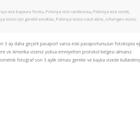
nya vize başvuru formu
,
Polonya vize randevusu
,
Polonya vize ücreti
,
ya vizesi için gerekli evraklar
,
Polonya vizesi nasıl alınır
,
schengen vizesi
,
den 3 ay daha geçerli pasaport varsa eski pasaportunuzun fotokopisi e
ere ve Amerika vizeniz yoksa emniyetten protokol belgesi almanız
etrik fotoğraf son 3 aylık olması gerekir ve başka vizede kullanılmış.