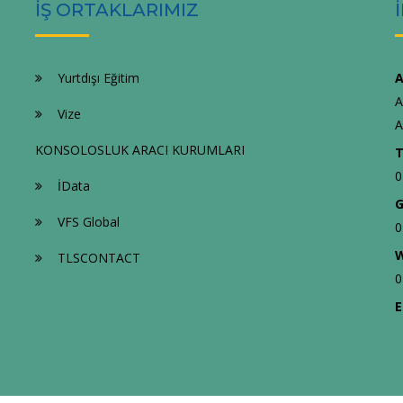
İŞ ORTAKLARIMIZ
Yurtdışı Eğitim
A
A
Vize
A
KONSOLOSLUK ARACI KURUMLARI
T
0
İData
G
VFS Global
0
W
TLSCONTACT
0
E