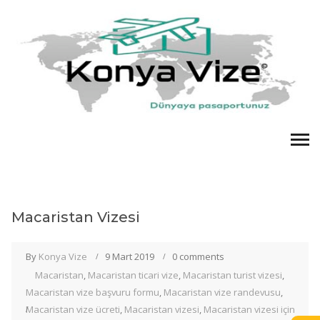
Macaristan Vizesi
By
Konya Vize
9 Mart 2019
0 comments
Macaristan
,
Macaristan ticari vize
,
Macaristan turist vizesi
,
Macaristan vize başvuru formu
,
Macaristan vize randevusu
,
Macaristan vize ücreti
,
Macaristan vizesi
,
Macaristan vizesi için