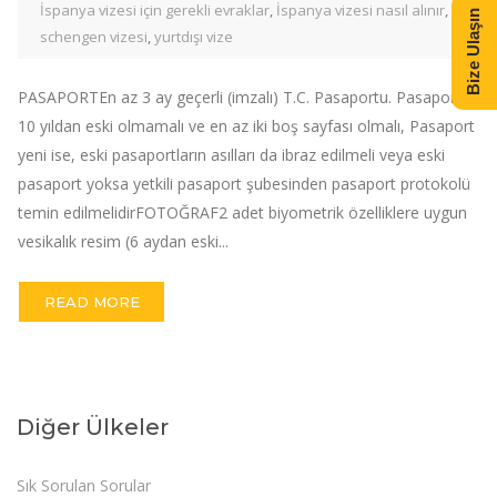
İspanya vizesi için gerekli evraklar
,
İspanya vizesi nasıl alınır
,
Bize Ulaşın
schengen vizesi
,
yurtdışı vize
PASAPORTEn az 3 ay geçerli (imzalı) T.C. Pasaportu. Pasaport
10 yıldan eski olmamalı ve en az iki boş sayfası olmalı, Pasaport
yeni ise, eski pasaportların asılları da ibraz edilmeli veya eski
pasaport yoksa yetkili pasaport şubesinden pasaport protokolü
temin edilmelidirFOTOĞRAF2 adet biyometrik özelliklere uygun
vesikalık resim (6 aydan eski...
READ MORE
Diğer Ülkeler
Sık Sorulan Sorular