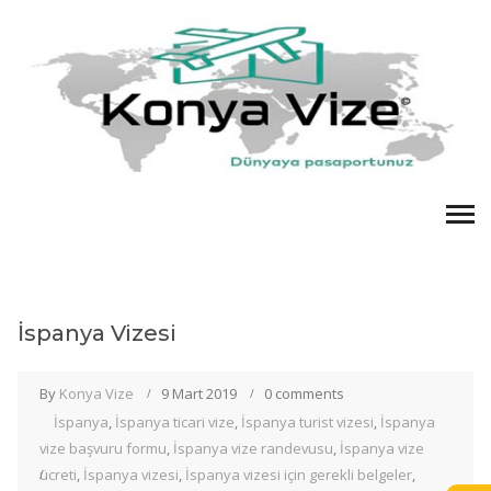
İspanya Vizesi
By
Konya Vize
9 Mart 2019
0 comments
İspanya
,
İspanya ticari vize
,
İspanya turist vizesi
,
İspanya
vize başvuru formu
,
İspanya vize randevusu
,
İspanya vize
ücreti
,
İspanya vizesi
,
İspanya vizesi için gerekli belgeler
,