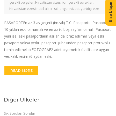
gerekli belgeler
,
Hırvatistan vizesi için gerekli evraklar
,
Bize Ulaşın
Hırvatistan vizesi nasıl alınır
,
schengen vizesi
,
yurtdışı vize
PASAPORTEn az 3 ay geçerli (imzalı) T.C. Pasaportu. Pasaport
10 yıldan eski olmamalı ve en az iki boş sayfası olmalı, Pasaport
yeni ise, eski pasaportların asılları da ibraz edilmeli veya eski
pasaport yoksa yetkili pasaport şubesinden pasaport protokolü
temin edilmelidirFOTOĞRAF2 adet biyometrik özelliklere uygun
vesikalık resim (6 aydan eski...
READ MORE
Diğer Ülkeler
Sık Sorulan Sorular