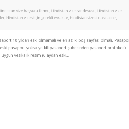
Hindistan vize başvuru formu
,
Hindistan vize randevusu
,
Hindistan vize
ler
,
Hindistan vizesi için gerekli evraklar
,
Hindistan vizesi nasıl alınır
,
aport 10 yıldan eski olmamalı ve en az iki boş sayfası olmalı, Pasapo
eya eski pasaport yoksa yetkili pasaport şubesinden pasaport protokolü
uygun vesikalık resim (6 aydan eski...