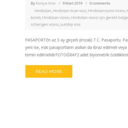
By
Konya Vize
9 Mart 2019
0 comments
Hindistan
,
Hindistan ticari vize
,
Hindistan turist vizesi
,
ücreti
,
Hindistan vizesi
,
Hindistan vizesi için gerekli belge
schengen vizesi
,
yurtdışı vize
PASAPORTEn az 3 ay geçerli (imzalı) T.C. Pasaportu. Pas
yeni ise, eski pasaportların asılları da ibraz edilmeli v
temin edilmelidirFOTOĞRAF2 adet biyometrik özelliklere 
READ MORE