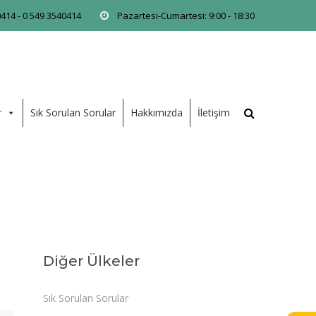
0414 - 0 549 3540414
Pazartesi-Cumartesi: 9:00 - 18:30
r
Sık Sorulan Sorular
Hakkımızda
İletişim
Diğer Ülkeler
Sık Sorulan Sorular