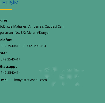
İLETİŞİM
dres :
bdülaziz Mahallesi Amberreis Caddesi Can
partmanı No: 8/2 Meram/Konya
elefon:
 332 3540413 - 0 332 3540414
SM :
 549 3540414
hatsapp :
 549 3540414
-mail :
konya@atlasedu.com