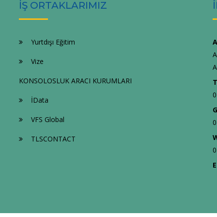
İŞ ORTAKLARIMIZ
Yurtdışı Eğitim
A
A
Vize
A
KONSOLOSLUK ARACI KURUMLARI
T
0
İData
G
VFS Global
0
W
TLSCONTACT
0
E