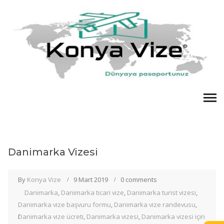
Danimarka Vizesi
By
Konya Vize
9 Mart 2019
0 comments
Danimarka
,
Danimarka ticari vize
,
Danimarka turist vizesi
,
Danimarka vize başvuru formu
,
Danimarka vize randevusu
,
Danimarka vize ücreti
,
Danimarka vizesi
,
Danimarka vizesi için