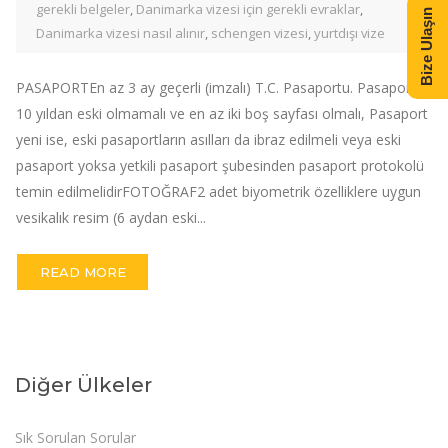
gerekli belgeler
,
Danimarka vizesi için gerekli evraklar
,
Bize Ulaşın
Danimarka vizesi nasıl alınır
,
schengen vizesi
,
yurtdışı vize
PASAPORTEn az 3 ay geçerli (imzalı) T.C. Pasaportu. Pasaport
10 yıldan eski olmamalı ve en az iki boş sayfası olmalı, Pasaport
yeni ise, eski pasaportların asılları da ibraz edilmeli veya eski
pasaport yoksa yetkili pasaport şubesinden pasaport protokolü
temin edilmelidirFOTOĞRAF2 adet biyometrik özelliklere uygun
vesikalık resim (6 aydan eski...
READ MORE
Diğer Ülkeler
Sık Sorulan Sorular