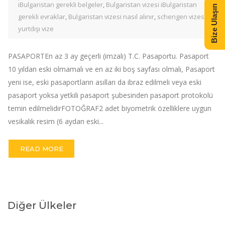
iBulgaristan gerekli belgeler
,
Bulgaristan vizesi iBulgaristan
Bize Ulaşın
gerekli evraklar
,
Bulgaristan vizesi nasıl alınır
,
schengen vizesi
,
yurtdışı vize
PASAPORTEn az 3 ay geçerli (imzalı) T.C. Pasaportu. Pasaport
10 yıldan eski olmamalı ve en az iki boş sayfası olmalı, Pasaport
yeni ise, eski pasaportların asılları da ibraz edilmeli veya eski
pasaport yoksa yetkili pasaport şubesinden pasaport protokolü
temin edilmelidirFOTOĞRAF2 adet biyometrik özelliklere uygun
vesikalık resim (6 aydan eski...
READ MORE
Diğer Ülkeler