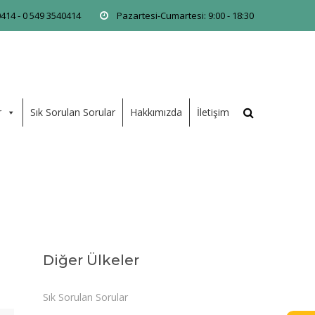
0414 - 0 549 3540414
Pazartesi-Cumartesi: 9:00 - 18:30
r
Sık Sorulan Sorular
Hakkımızda
İletişim
Diğer Ülkeler
Sık Sorulan Sorular