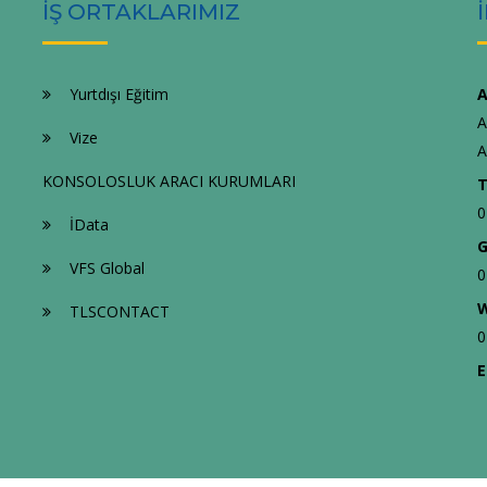
İŞ ORTAKLARIMIZ
Yurtdışı Eğitim
A
A
Vize
A
KONSOLOSLUK ARACI KURUMLARI
T
0
İData
G
VFS Global
0
W
TLSCONTACT
0
E