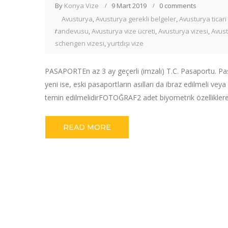
By
Konya Vize
9 Mart 2019
0 comments
Avusturya
,
Avusturya gerekli belgeler
,
Avusturya ticari
randevusu
,
Avusturya vize ücreti
,
Avusturya vizesi
,
Avust
schengen vizesi
,
yurtdışı vize
PASAPORTEn az 3 ay geçerli (imzalı) T.C. Pasaportu. Pas
yeni ise, eski pasaportların asılları da ibraz edilmeli v
temin edilmelidirFOTOĞRAF2 adet biyometrik özelliklere 
READ MORE