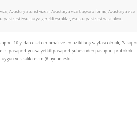
 vize
,
Avusturya turist vizesi
,
Avusturya vize başvuru formu
,
Avusturya vize
urya vizesi iAvusturya gerekli evraklar
,
Avusturya vizesi nasıl alınır
,
aport 10 yıldan eski olmamalı ve en az iki boş sayfası olmalı, Pasapo
eya eski pasaport yoksa yetkili pasaport şubesinden pasaport protokolü
uygun vesikalık resim (6 aydan eski...