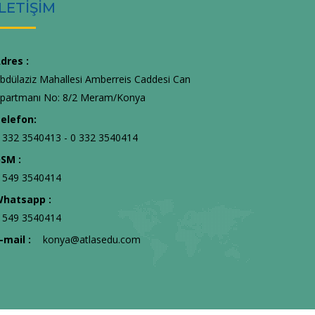
İLETİŞİM
dres :
bdülaziz Mahallesi Amberreis Caddesi Can
partmanı No: 8/2 Meram/Konya
elefon:
 332 3540413 - 0 332 3540414
SM :
 549 3540414
hatsapp :
 549 3540414
-mail :
konya@atlasedu.com