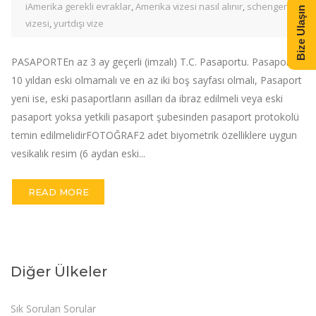
iAmerika gerekli evraklar
,
Amerika vizesi nasıl alınır
,
schengen
Bize Ulaşın
vizesi
,
yurtdışı vize
PASAPORTEn az 3 ay geçerli (imzalı) T.C. Pasaportu. Pasaport
10 yıldan eski olmamalı ve en az iki boş sayfası olmalı, Pasaport
yeni ise, eski pasaportların asılları da ibraz edilmeli veya eski
pasaport yoksa yetkili pasaport şubesinden pasaport protokolü
temin edilmelidirFOTOĞRAF2 adet biyometrik özelliklere uygun
vesikalık resim (6 aydan eski...
READ MORE
Diğer Ülkeler
Sık Sorulan Sorular