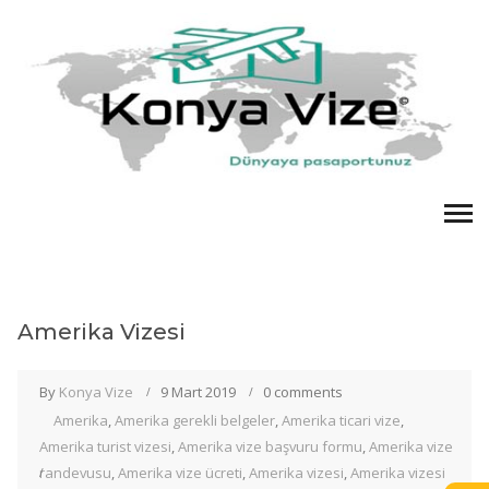
Amerika Vizesi
By
Konya Vize
9 Mart 2019
0 comments
Amerika
,
Amerika gerekli belgeler
,
Amerika ticari vize
,
Amerika turist vizesi
,
Amerika vize başvuru formu
,
Amerika vize
randevusu
,
Amerika vize ücreti
,
Amerika vizesi
,
Amerika vizesi