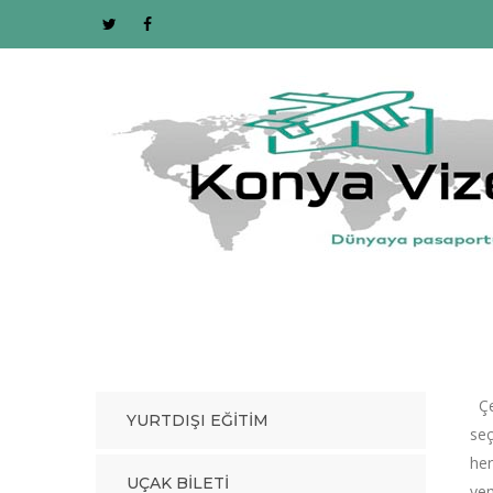
Çev
YURTDIŞI EĞITIM
seç
her
UÇAK BILETI
yem