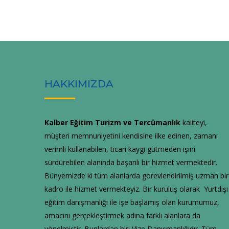
HAKKIMIZDA
Kalber Eğitim Turizm ve Tercümanlık
kaliteyi,
müşteri memnuniyetini kendisine ilke edinen, zamanı
verimli kullanabilen, ticari kaygı gütmeden işini
sürdürebilen alanında başarılı bir hizmet vermektedir.
Bünyemizde ki tüm alanlarda görevlendirilmiş uzman bir
kadro ile hizmet vermekteyiz. Bir kuruluş olarak Yurtdışı
eğitim danışmanlığı ile işe başlamış olan kurumumuz,
amacını gerçekleştirmek adına farklı alanlara da
yönelmiştir. Bunlardan biri Vize Danışmanlığıdır. Tüm