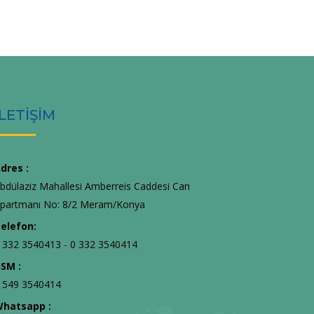
İLETİŞİM
dres :
bdülaziz Mahallesi Amberreis Caddesi Can
partmanı No: 8/2 Meram/Konya
elefon:
 332 3540413 - 0 332 3540414
SM :
 549 3540414
hatsapp :