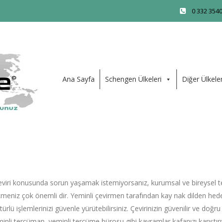
0 332 354
Ana Sayfa
Schengen Ülkeleri
Diğer Ülkele
iri konusunda sorun yaşamak istemiyorsanız, kurumsal ve bireysel t
meniz çok önemli dir. Yeminli çevirmen tarafından kay nak dilden hedef
türlü işlemlerinizi güvenle yürütebilirsiniz. Çevirinizin güvenilir ve do
inli tercüman, yeminli tercüme bürosu gibi kavramlar kafanızı karıştırıyo