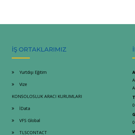
İŞ ORTAKLARIMIZ
Yurtdışı Eğitim
A
A
Vize
A
KONSOLOSLUK ARACI KURUMLARI
T
0
İData
G
VFS Global
0
W
TLSCONTACT