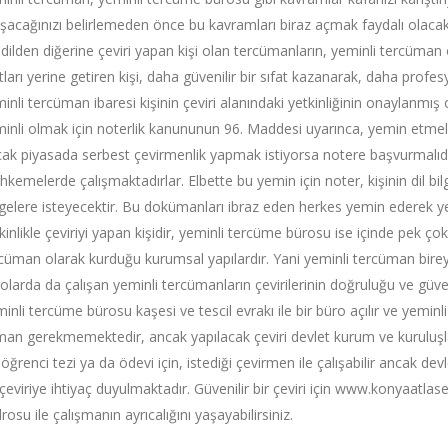
ışacağınızı belirlemeden önce bu kavramları biraz açmak faydalı olacakt
 dilden diğerine çeviri yapan kişi olan tercümanların, yeminli tercüman 
tları yerine getiren kişi, daha güvenilir bir sıfat kazanarak, daha profe
inli tercüman ibaresi kişinin çeviri alanındaki yetkinliğinin onaylanmış
inli olmak için noterlik kanununun 96. Maddesi uyarınca, yemin etmel
ak piyasada serbest çevirmenlik yapmak istiyorsa notere başvurmalıd
kemelerde çalışmaktadırlar. Elbette bu yemin için noter, kişinin dil bilgi
gelere isteyecektir. Bu dokümanları ibraz eden herkes yemin ederek ye
kinlikle çeviriyi yapan kişidir, yeminli tercüme bürosu ise içinde pek ç
cüman olarak kurduğu kurumsal yapılardır. Yani yeminli tercüman birey
olarda da çalışan yeminli tercümanların çevirilerinin doğruluğu ve güvenirl
inli tercüme bürosu kaşesi ve tescil evrakı ile bir büro açılır ve yeminl
an gerekmemektedir, ancak yapılacak çeviri devlet kurum ve kuruluşlar
 öğrenci tezi ya da ödevi için, istediği çevirmen ile çalışabilir ancak de
 çeviriye ihtiyaç duyulmaktadır. Güvenilir bir çeviri için www.konyaatla
rosu ile çalışmanın ayrıcalığını yaşayabilirsiniz.