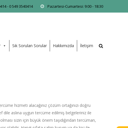
0414 - 0 549 3540414
Pazartesi-Cumartesi: 9:00 - 18:30
r
Sık Sorulan Sorular
Hakkımızda
İletişim
ercüme hizmeti alacağınız çözüm ortağınızı doğru
 dile aslına uygun tercüme edilmiş belgeleriniz ile
ğru olması sizin için büyük önem taşıdığından tercüman,
r olabilir. Hangi sıfata sahip kurum ya da kişi ile