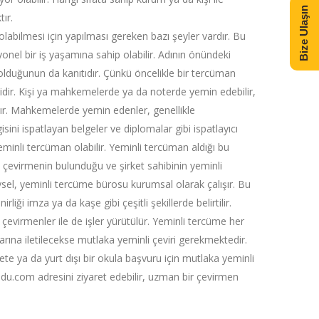
Bize Ulaşın
ır.
olabilmesi için yapılması gereken bazı şeyler vardır. Bu
syonel bir iş yaşamına sahip olabilir. Adının önündeki
 olduğunun da kanıtıdır. Çünkü öncelikle bir tercüman
idir. Kişi ya mahkemelerde ya da noterde yemin edebilir,
ır. Mahkemelerde yemin edenler, genellikle
sini ispatlayan belgeler ve diplomalar gibi ispatlayıcı
minli tercüman olabilir. Yeminli tercüman aldığı bu
ok çevirmenin bulunduğu ve şirket sahibinin yeminli
sel, yeminli tercüme bürosu kurumsal olarak çalışır. Bu
iği imza ya da kaşe gibi çeşitli şekillerde belirtilir.
i çevirmenler ile de işler yürütülür. Yeminli tercüme her
ına iletilecekse mutlaka yeminli çeviri gerekmektedir.
vlete ya da yurt dışı bir okula başvuru için mutlaka yeminli
sedu.com adresini ziyaret edebilir, uzman bir çevirmen