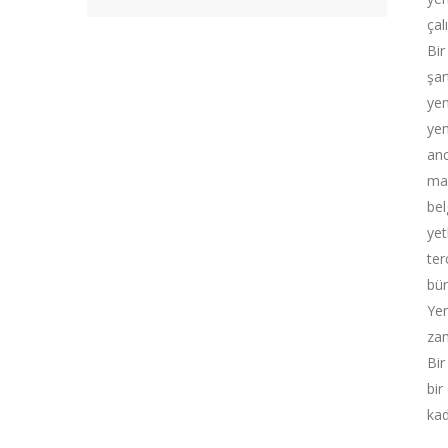
çal
Bir
şar
yem
yem
anc
mah
bel
yet
ter
bür
Yem
zam
Bir
bir
kad